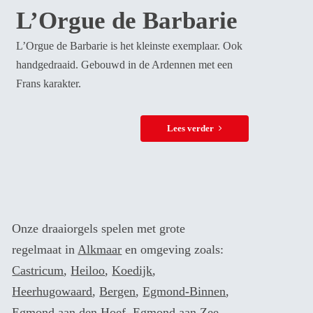
L’Orgue de Barbarie
L’Orgue de Barbarie is het kleinste exemplaar. Ook
handgedraaid. Gebouwd in de Ardennen met een
Frans karakter.
Lees verder
Onze draaiorgels spelen met grote
regelmaat in
Alkmaar
en omgeving zoals:
Castricum
,
Heiloo
,
Koedijk
,
Heerhugowaard
,
Bergen
,
Egmond-Binnen
,
Egmond aan den Hoef
,
Egmond aan Zee
,